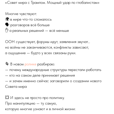
«Совет мира с Трампом. Мощный удар по глобалистам»
Многие чувствуют:
🌍 в мире что-то сломалось
🗣 разговоров всё больше
✋ а реальных решений — всё меньше
ООН существует, форумы идут, заявления звучат…
но войны не заканчиваются, конфликты зависают,
а ощущение — будто у всех связаны руки.
🌀 В новом
ролике
разбираю:
— почему международные структуры перестали работать
— кто на самом деле принимает решения
— и зачем именно сейчас заговорили о создании нового
Совета мира
💥 И здесь не просто про политику.
Про манипуляцию — ту самую,
которую многие узнают и в личной жизни: