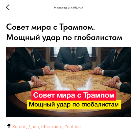
Новости и события
Совет мира с Трампом.
Мощный удар по глобалистам
🎥
Rutube
,
Дзен
,
ВКонтакте
,
Youtube