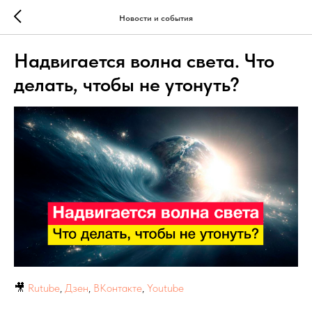
Новости и события
Надвигается волна света. Что
делать, чтобы не утонуть?
🎥
Rutube
,
Дзен
,
ВКонтакте
,
Youtube