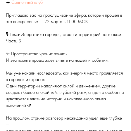
☀️
Солнечный клуб
Приглашаю вас на прослушивание эфира, который прошел в
это воскресенье — 22 марта в 11:00 МСК
🎙 Тема: Энергетика городов, стран и территорий на тонком.
Часть 3
✨ Пространство хранит память.
И эта память продолжает влиять на людей и события.
Мы уже начали исследовать, как энергия места проявляется
в городах и странах.
Одни территории наполняют силой и движением, другие
создают более спокойный, глубокий ритм, а где-то особенно
чувствуется влияние истории и накопленного опыта
поколений 🌿
На прошлом стриме разговор неожиданно ушёл ещё глубже
—
к теме памяти предков, истории народов и того, как энергия