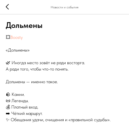
Новости и события
Дольмены
💥
Boosty
«Дольмены»
🌿 Иногда место зовёт не ради восторга.
А ради того, чтобы что-то понять.
Дольмены — именно такое.
🪨 Камни.
📜 Легенды.
💰 Платный вход.
➡️ Чёткий маршрут.
✨ Обещания удачи, очищения и «правильной судьбы».