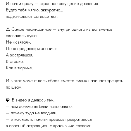
И почти сразу — странное ощущение давления.
Будто тебя мягко, аккуратно…
подталкивают согласиться.
⚠️ Самое неожиданное — внутри одного из дольменов
оказалась душа.
Не «святая».
Не «передающая знания».
А застрявшая.
В страхе.
Как в тюрьме.
И в этот момент весь образ «места силы» начинает трещать
по швам.
🧩 В видео я делюсь тем,
— чем дольмены были изначально,
— почему туда не входили,
— и как место памяти предков превратилось
в опасный аттракцион с красивыми словами.